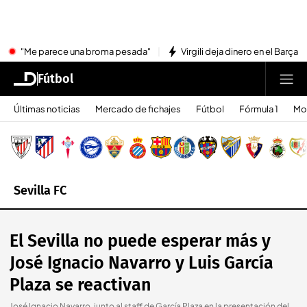
"Me parece una broma pesada"
Virgili deja dinero en el Barça
Fútbol
Últimas noticias
Mercado de fichajes
Fútbol
Fórmula 1
Mo
Sevilla FC
El Sevilla no puede esperar más y
José Ignacio Navarro y Luis García
Plaza se reactivan
José Ignacio Navarro, junto al staff de García Plaza en la presentación del