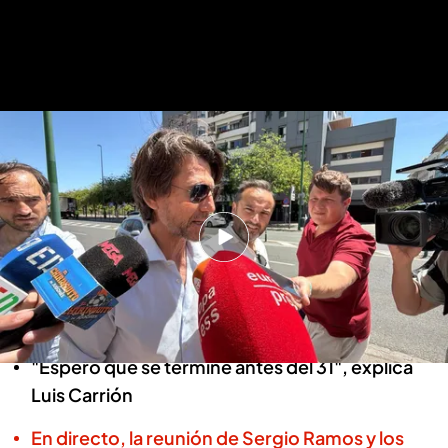
José Luis Carrión, a la salida de la reunión
.
Kiko Hurtado
La familia Carrión responde a todo:
"Han hecho otra propuesta; como
muy tarde el lunes"
Basilio García
Sevilla, 27 MAY 2026 - 13:28h.
"Espero que se termine antes del 31", explica
Luis Carrión
En directo, la reunión de Sergio Ramos y los