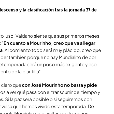
escenso y la clasificación tras la jornada 37 de
ico luso, Valdano siente que sus primeros meses
 "
En cuanto a Mourinho, creo que va a llegar
ra
. Al comienzo todo será muy plácido, creo que
nder también porque no hay Mundialito de por
etemporada será un poco más exigente y eso
nto de la plantilla".
e claro que
con José Mourinho no basta y pide
os a ver qué pasa con el transcurrir del tiempo y
s. Si la paz será posible o si seguiremos con
nvulsa que hemos vivido esta temporada. De
arregla Mourinho solo. Faltan por lo menos