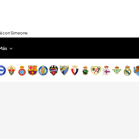
nirá con Simeone
Más