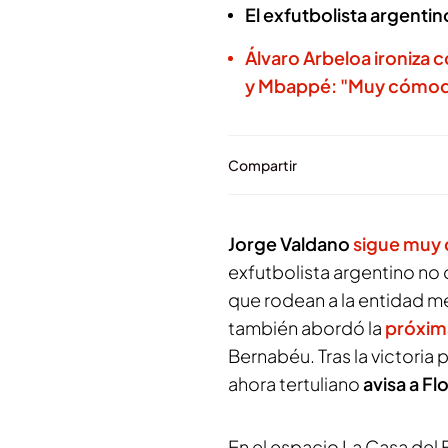
El exfutbolista argentin
Álvaro Arbeloa ironiza c
y Mbappé: "Muy cómo
Compartir
Jorge Valdano
sigue muy 
exfutbolista argentino no
que rodean a la entidad m
también abordó la
próxim
Bernabéu. Tras la victoria 
ahora tertuliano
avisa a Fl
En el espacio
La Casa del 