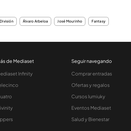
División
Álvaro Arbeloa
José Mourinho
Fantasy
ás de Mediaset
Seguir navegando
ediaset Infinity
Comprar entradas
elecinco
Ofertas y regalos
uatro
Cursos Iumiuky
ivinity
Eventos Mediaset
ppers
Salud y Bienestar