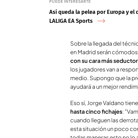
PUEDE INTERESARTE
Así queda la pelea por Europa y el d
LALIGA EA Sports
Sobre la llegada del técn
en Madrid serán cómodos:
con su cara más seducto
los jugadores van a respo
medio. Supongo que la pr
ayudará a un mejor rendimie
Eso sí, Jorge Valdano tien
hasta cinco fichajes
: "Vam
cuando lleguen las derrota
esta situación un poco co
todas maneras esto no lo 