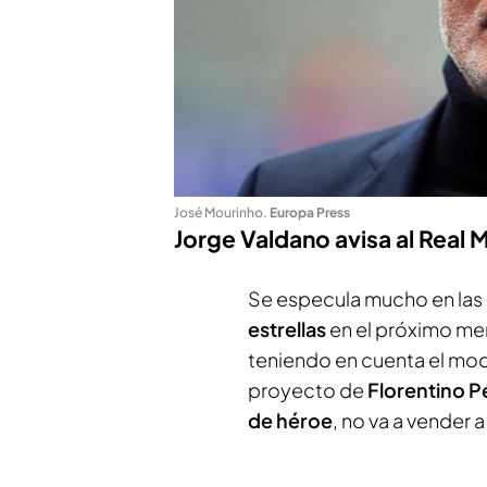
José Mourinho
.
Europa Press
Jorge Valdano avisa al Real
Se especula mucho en las
estrellas
en el próximo mer
teniendo en cuenta el mod
proyecto de
Florentino P
de héroe
, no va a vender 