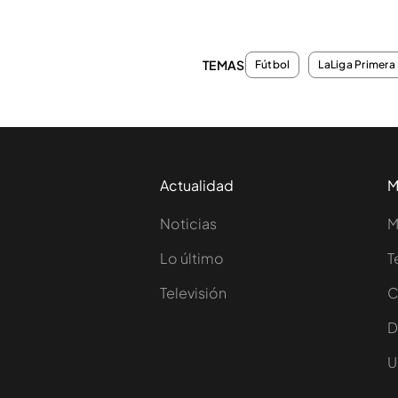
TEMAS
Fútbol
LaLiga Primera 
Actualidad
M
Noticias
M
Lo último
T
Televisión
C
D
U