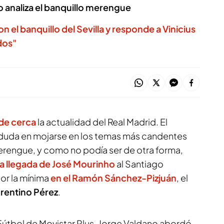
o analiza el banquillo merengue
on el banquillo del Sevilla y responde a Vinicius
dos"
de cerca
la actualidad del Real Madrid. El
 duda en mojarse en los temas más candentes
erengue, y como no podía ser de otra forma,
a llegada de José Mourinho
al Santiago
por la mínima
en el Ramón Sánchez-Pizjuán
, el
orentino Pérez
.
Fútbol de Movistar Plus
, Jorge Valdano abordó