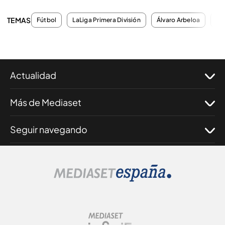
TEMAS
Fútbol
LaLiga Primera División
Álvaro Arbeloa
Es
Actualidad
Más de Mediaset
Seguir navegando