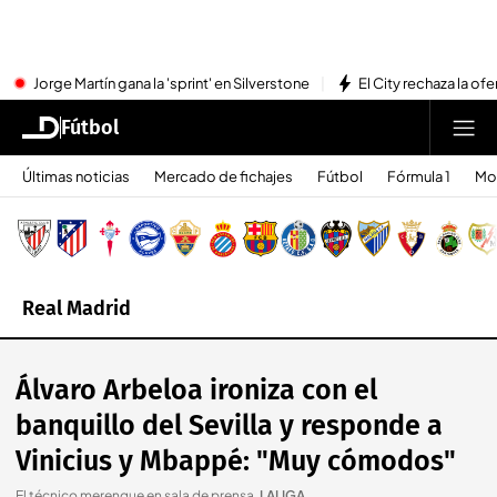
Jorge Martín gana la 'sprint' en Silverstone
El City rechaza la ofe
Fútbol
Últimas noticias
Mercado de fichajes
Fútbol
Fórmula 1
Mo
Real Madrid
Álvaro Arbeloa ironiza con el
banquillo del Sevilla y responde a
Vinicius y Mbappé: "Muy cómodos"
El técnico merengue en sala de prensa
.
LALIGA