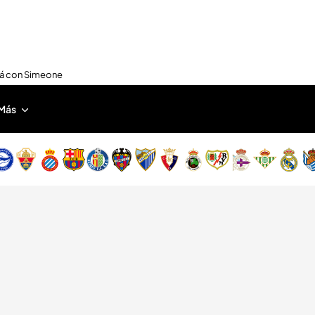
nirá con Simeone
Más