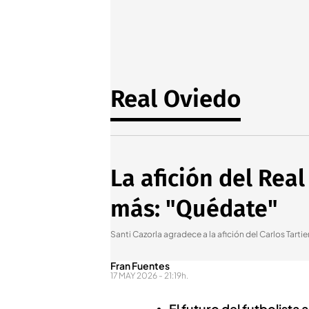
Real Oviedo
La afición del Rea
más: "Quédate"
Santi Cazorla agradece a la afición del Carlos Tartie
Fran Fuentes
17 MAY 2026 - 21:19h.
El futuro del futbolist