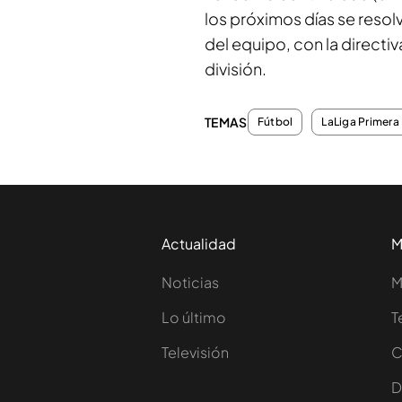
los próximos días se resol
del equipo, con la directi
división.
TEMAS
Fútbol
LaLiga Primera 
Actualidad
M
Noticias
M
Lo último
T
Televisión
C
D