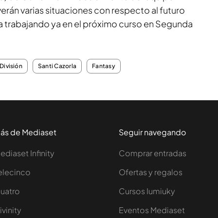
verán varias situaciones con respecto al futuro
va trabajando ya en el próximo curso en Segunda
División
Santi Cazorla
Fantasy
ás de Mediaset
Seguir navegando
ediaset Infinity
Comprar entradas
elecinco
Ofertas y regalos
uatro
Cursos Iumiuky
ivinity
Eventos Mediaset