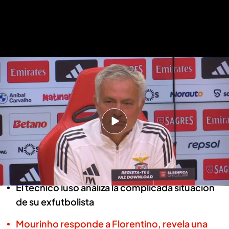
El técnico luso en sala de prensa
.
ElDesmarque
Mourinho defiende a Álvaro Arbeloa
ante Mbappé y le da un consejo en
el Madrid: "Me duele"
Ángel Cotán
15 MAY 2026 - 11:35h.
El técnico luso analiza la complicada situación
de su exfutbolista
Mourinho responde a Florentino, revela una