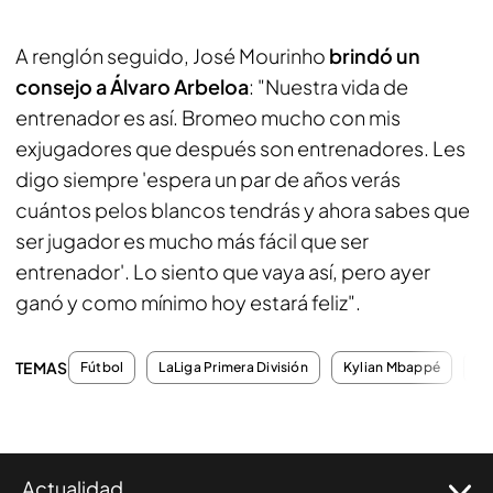
A renglón seguido, José Mourinho
brindó un
consejo a Álvaro Arbeloa
: "Nuestra vida de
entrenador es así. Bromeo mucho con mis
exjugadores que después son entrenadores. Les
digo siempre '
espera un par de años verás
cuántos pelos blancos tendrás y ahora sabes que
ser jugador es mucho más fácil que ser
entrenador
'. Lo siento que vaya así, pero ayer
ganó y como mínimo hoy estará feliz".
TEMAS
Fútbol
LaLiga Primera División
Kylian Mbappé
Ál
Actualidad