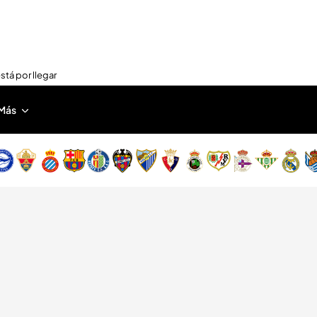
stá por llegar
Más