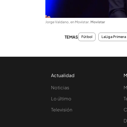
Jorge Valdano, en Movistar
.
Movistar
TEMAS
Fútbol
LaLiga Primera 
Actualidad
M
Noticias
M
Lo último
T
Televisión
C
D