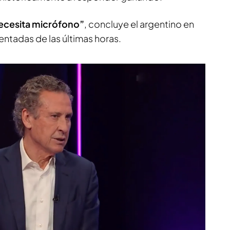
ecesita micrófono”
, concluye el argentino en
ntadas de las últimas horas.