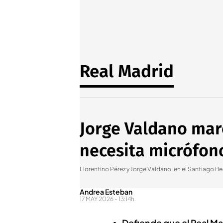
Real Madrid
Jorge Valdano marc
necesita micrófon
Florentino Pérez y Jorge Valdano, en el Santiago B
Andrea Esteban
17 MAY 2026 - 13:14h.
Defiende que el Real M