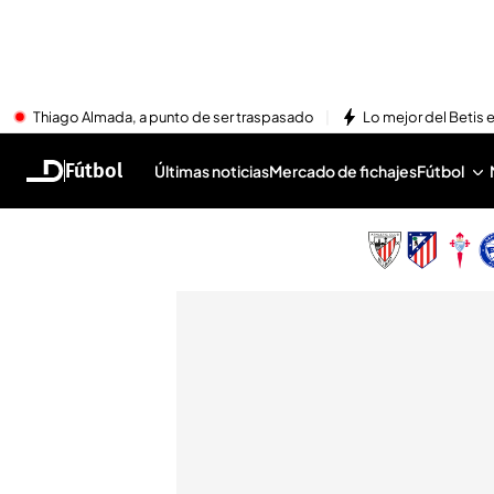
Thiago Almada, a punto de ser traspasado
Lo mejor del Betis e
Fútbol
Últimas noticias
Mercado de fichajes
Fútbol