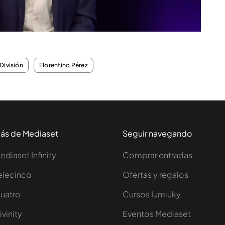
División
Florentino Pérez
ás de Mediaset
Seguir navegando
ediaset Infinity
Comprar entradas
elecinco
Ofertas y regalos
uatro
Cursos Iumiuky
ivinity
Eventos Mediaset