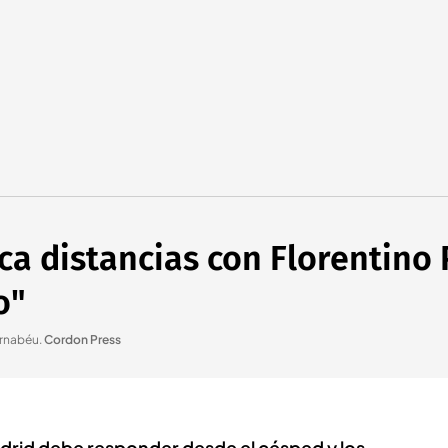
a distancias con Florentino 
o"
ernabéu
.
Cordon Press
adrid debe responder desde el césped y los