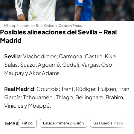
Mbappé, contra el Real Oviedo
.
Cordon Press
Posibles alineaciones del Sevilla - Real
Madrid
Sevilla
: Vlachodimos; Carmona, Castrín, Kike
Salas, Suazo; Agoumé, Gudelj; Vargas, Oso;
Maupay y Akor Adams.
Real Madrid
: Courtois; Trent, Rüdiger, Huijsen, Fran
García; Tchouaméni, Thiago, Bellingham; Brahim,
Vinicius y Mbappé.
TEMAS
Fútbol
LaLiga Primera División
Luis García Plaza