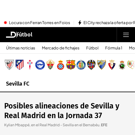
Locura con Ferran Torres en Foios
El City rechaza la oferta por 
Fútbol
Últimas noticias
Mercado de fichajes
Fútbol
Fórmula 1
Mo
Sevilla FC
Posibles alineaciones de Sevilla y
Real Madrid en la Jornada 37
Kylian Mbappé, en el Real Madrid - Sevilla en el Bernabéu
.
EFE