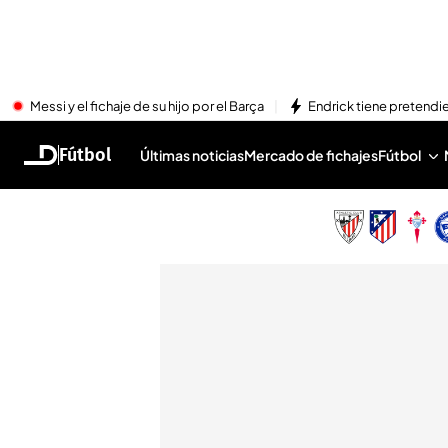
Messi y el fichaje de su hijo por el Barça
Endrick tiene pretendi
Fútbol
Últimas noticias
Mercado de fichajes
Fútbol