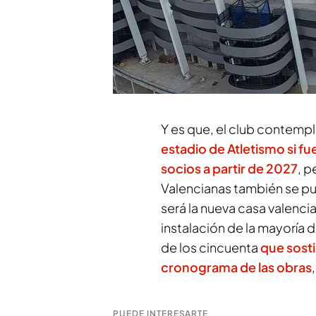
las primeras pruebas de ca
comunicación, que serán si
sobre el espacio que será 
los cables que sostendrán 
nidos de pájaro
.
Y es que, el club contemp
estadio de Atletismo si fu
socios a partir de 2027
, p
Valencianas también se p
será la nueva casa valencia
instalación de la mayoría d
de los cincuenta
que sosti
cronograma de las obras
PUEDE INTERESARTE