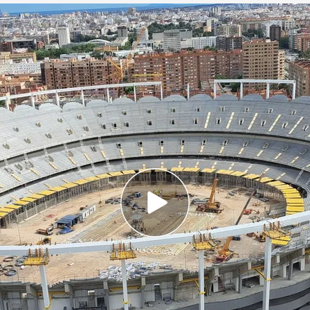
arrápida gracias a una red Wi-Fi 7 de alto
aro del Nou Mestalla: el siguiente paso hacia la
pasos agigantados. Este miércoles, además del
 nueva cubierta, en las obras se han podido ver