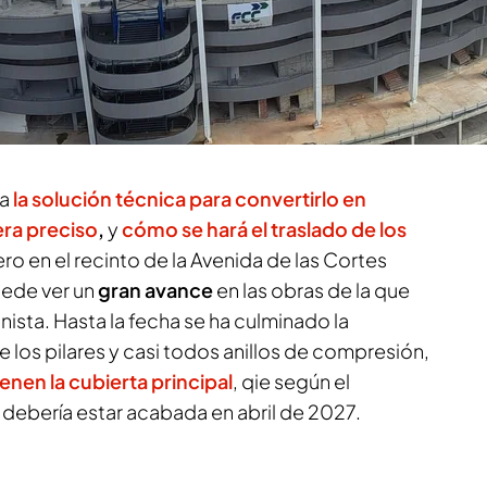
binas para analistas, no para medios de
milares a las del Metropolitano. Al tiempo,
el terreno de juego, se observa con claridad ya
la cubierta tras ser izados y tensados
desde los
la
la solución técnica para convertirlo en
era preciso
,
y
cómo se hará el traslado de los
ero en el recinto de la Avenida de las Cortes
uede ver un
gran avance
en las obras de la que
nista. Hasta la fecha se ha culminado la
e los pilares y casi todos anillos de compresión,
enen la cubierta principal
, qie según el
, debería estar acabada en abril de 2027.