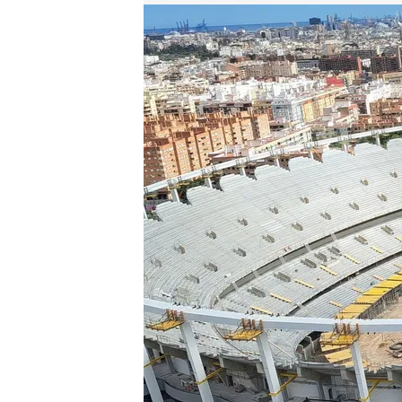
El Nou Mestalla desde las alturas
.
ElDesmarque
David Torres
13 MAY 2026 - 19:16h.
Tendrá conectividad ultr
rendimiento
Así son los nidos de páj
cubierta final
Compartir
El Nou Mestalla avanza a 
estirado de cables para la