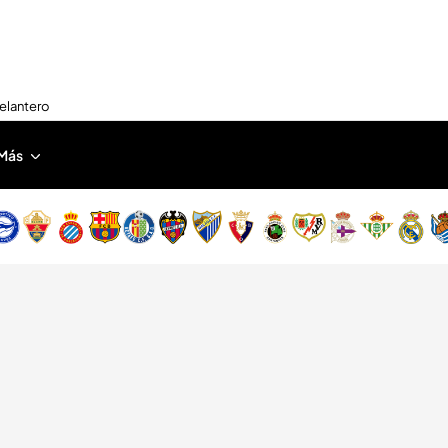
delantero
Más