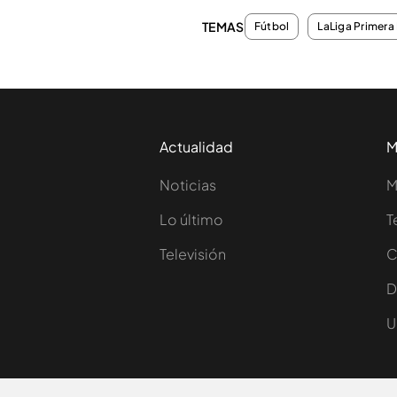
TEMAS
Fútbol
LaLiga Primera 
Actualidad
M
Noticias
M
Lo último
T
Televisión
C
D
U