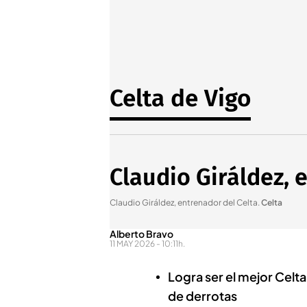
Celta de Vigo
Claudio Giráldez, 
Claudio Giráldez, entrenador del Celta
.
Celta
Alberto Bravo
11 MAY 2026 - 10:11h.
Logra ser el mejor Celta
de derrotas