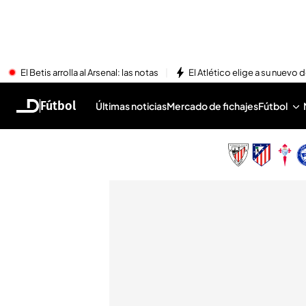
El Betis arrolla al Arsenal: las notas
El Atlético elige a su nuevo 
Fútbol
Últimas noticias
Mercado de fichajes
Fútbol