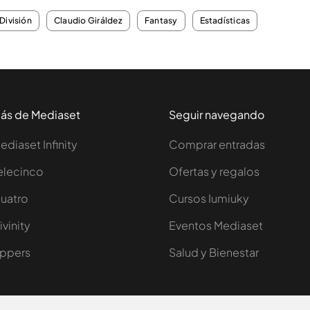
División
Claudio Giráldez
Fantasy
Estadísticas
ás de Mediaset
Seguir navegando
ediaset Infinity
Comprar entradas
elecinco
Ofertas y regalos
uatro
Cursos Iumiuky
ivinity
Eventos Mediaset
ppers
Salud y Bienestar