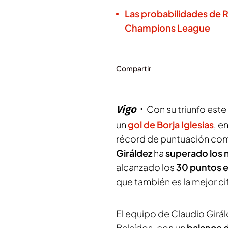
Las probabilidades de Re
Champions League
Compartir
Vigo
Con su triunfo es
un
gol de Borja Iglesias
, e
récord de puntuación como 
Giráldez
ha
superado los 
alcanzado los
30 puntos e
que también es la mejor ci
El equipo de Claudio Girá
Balaídos, con un
balance d