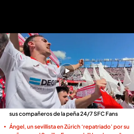
Ángel, en el Ramón Sánchez-Pizjuán
.
ElDesmarque
Ángel, en Nervión desde Suiza
gracias a la amistad incondicional
entre sevillistas: "Pierda o gane..."
Tito González | Basilio García
Sevilla, 10 MAY 2026 - 17:14h.
'El Canijo' viajó desde Zúrich por el esfuerzo de
sus compañeros de la peña 24/7 SFC Fans
Ángel, un sevillista en Zúrich ‘repatriado’ por su