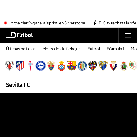
Jorge Martín gana la 'sprint' en Silverstone
El City rechaza la ofe
Fútbol
Últimas noticias
Mercado de fichajes
Fútbol
Fórmula 1
Mo
Sevilla FC