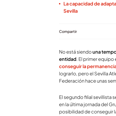
La capacidad de adaptaci
Sevilla
Compartir
No está siendo
una tempor
entidad
. El primer equipo
conseguir la permanenci
lograrlo, pero el Sevilla A
Federación hace unas sema
El segundo filial sevillist
en la última jornada del G
posibilidad de conseguir 