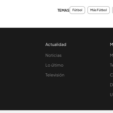
TEMAS
Fútbol
Más Fútbol
Actualidad
M
Noticias
M
Lo último
T
Televisión
C
D
U