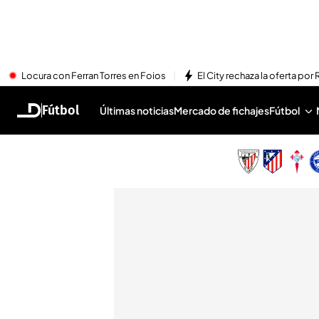
Locura con Ferran Torres en Foios
El City rechaza la oferta por 
Fútbol
Últimas noticias
Mercado de fichajes
Fútbol