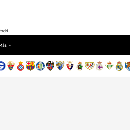
Rodri
Más