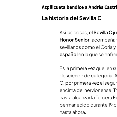
Azpilicueta bendice a Andrés Cast
La historia del Sevilla C
Así las cosas,
el Sevilla C 
Honor Senior
, acompañan
sevillanos como el Coria y e
español
en la que se enfr
Es la primera vez que, en su
desciende de categoría. A
C, por primera vez el segun
encima del nervionense. T
hasta alcanzar la Tercera
permanecido durante 19 c
hasta ahora.