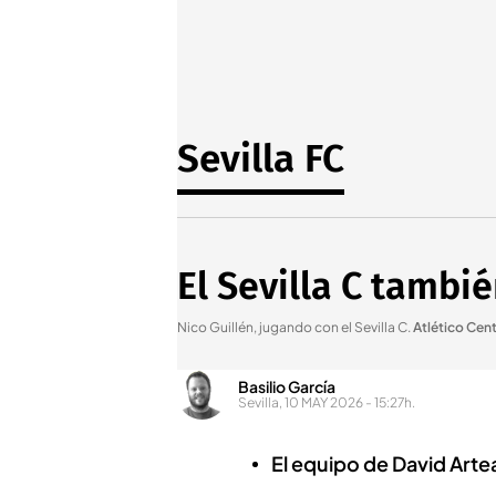
Sevilla FC
El Sevilla C tambi
Nico Guillén, jugando con el Sevilla C
.
Atlético Cent
Basilio García
Sevilla, 10 MAY 2026 - 15:27h.
El equipo de David Artea