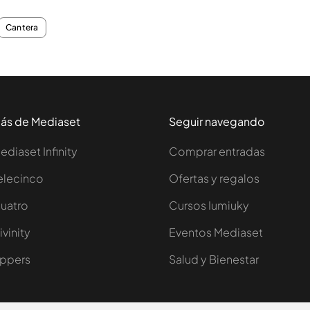
Cantera
ás de Mediaset
Seguir navegando
ediaset Infinity
Comprar entradas
elecinco
Ofertas y regalos
uatro
Cursos Iumiuky
ivinity
Eventos Mediaset
ppers
Salud y Bienestar