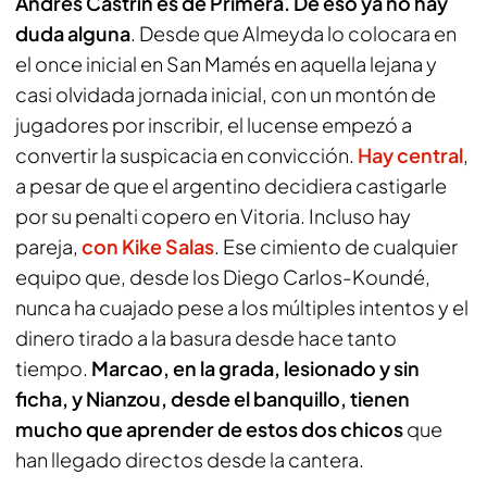
Andrés Castrín es de Primera. De eso ya no hay
duda alguna
. Desde que Almeyda lo colocara en
el once inicial en San Mamés en aquella lejana y
casi olvidada jornada inicial, con un montón de
jugadores por inscribir, el lucense empezó a
convertir la suspicacia en convicción.
Hay central
,
a pesar de que el argentino decidiera castigarle
por su penalti copero en Vitoria. Incluso hay
pareja,
con Kike Salas
. Ese cimiento de cualquier
equipo que, desde los Diego Carlos-Koundé,
nunca ha cuajado pese a los múltiples intentos y el
dinero tirado a la basura desde hace tanto
tiempo.
Marcao, en la grada, lesionado y sin
ficha, y Nianzou, desde el banquillo, tienen
mucho que aprender de estos dos chicos
que
han llegado directos desde la cantera.