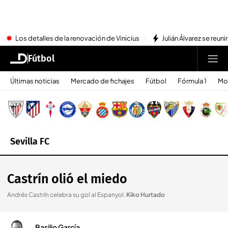
Los detalles de la renovación de Vinicius
Julián Álvarez se reu
Fútbol
Últimas noticias
Mercado de fichajes
Fútbol
Fórmula 1
Mo
Sevilla FC
Castrín olió el miedo
Andrés Castrín celebra su gol al Espanyol
.
Kiko Hurtado
Basilio García