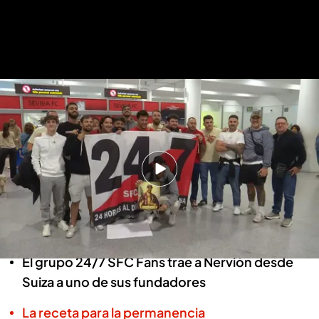
Ángel, el sevillista en Zúrich ‘repatriado’ por su peña para el Sevilla-Espanyol
.
ElDesmarque
Ángel, un sevillista en Zúrich
‘repatriado’ por su peña para el
Sevilla-Espanyol: "Vaya locura"
Tito González | Basilio García
Sevilla, 08 MAY 2026 - 15:37h.
El grupo 24/7 SFC Fans trae a Nervión desde
Suiza a uno de sus fundadores
La receta para la permanencia