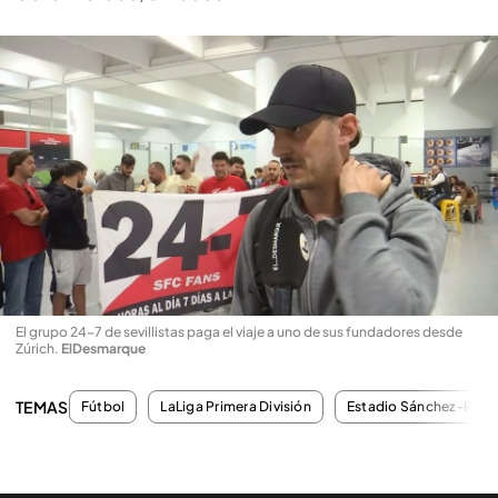
El grupo 24-7 de sevillistas paga el viaje a uno de sus fundadores desde
Zúrich
.
ElDesmarque
TEMAS
Fútbol
LaLiga Primera División
Estadio Sánchez-Pizju