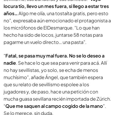
locura tío, llevo un mes fuera, si llego a estar tres
años…
Algo me olía, una
tostaíta
gratis, pero esto
no”, expresaba aún emocionado el protagonista a
los micrófonos de ElDesmarque. “Lo que han
hecho ha sido de locos, juntarse 58 notas para
pagarme un vuelo directo… una pasta”.
“
Fatal, se pasa muy mal fuera. No se lo deseo a
nadie
. Se hace lo que sea para venir para acá. Allí
no hay sevillistas, yo solo, se echa de menos
muchísimo”, añade Ángel, que también espera
que su relato de sevillismo espolee a los
jugadores y, de paso, hace una petición con
mucha guasa sevillana recién importada de Zúrich.
“
Que me saquen al campo cogido de la mano
”.
Se lo merece, sin duda.