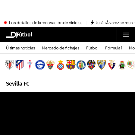
Los detalles de la renovación de Vinicius
Julián Álvarez se reu
Fútbol
Últimas noticias
Mercado de fichajes
Fútbol
Fórmula 1
Mo
Sevilla FC