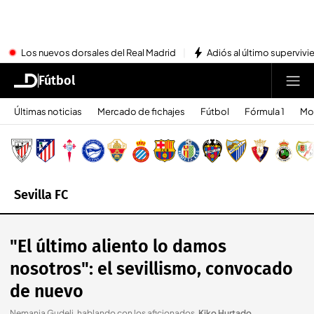
Los nuevos dorsales del Real Madrid
Adiós al último superviv
Fútbol
Últimas noticias
Mercado de fichajes
Fútbol
Fórmula 1
Mo
Sevilla FC
"El último aliento lo damos
nosotros": el sevillismo, convocado
de nuevo
Nemanja Gudelj, hablando con los aficionados
.
Kiko Hurtado