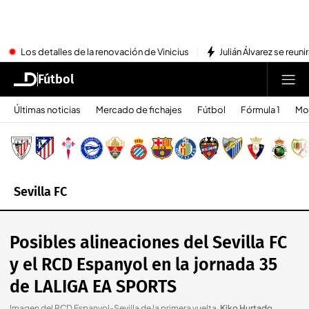
Los detalles de la renovación de Vinicius
Julián Álvarez se reu
Fútbol
Últimas noticias
Mercado de fichajes
Fútbol
Fórmula 1
Mo
Sevilla FC
Posibles alineaciones del Sevilla FC
y el RCD Espanyol en la jornada 35
de LALIGA EA SPORTS
Imagen del RCD Espanyol-Sevilla de la primera vuelta
.
Kiko Hurtado