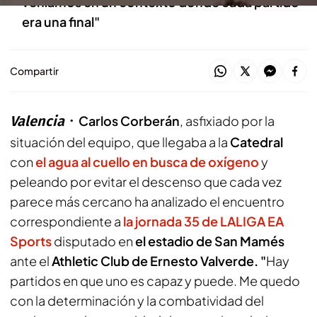
veníamos en un contexto donde cada partido
era una final"
Compartir
Valencia
Carlos Corberán
, asfixiado por la
situación del equipo, que llegaba a la
Catedral
con
el agua al cuello en busca de oxígeno
y
peleando por evitar el descenso que cada vez
parece más cercano ha analizado el encuentro
correspondiente a
la jornada 35 de LALIGA EA
Sports
disputado en
el estadio de San Mamés
ante el
Athletic Club de Ernesto Valverde. "
Hay
partidos en que uno es capaz y puede. Me quedo
con la determinación y la combatividad del