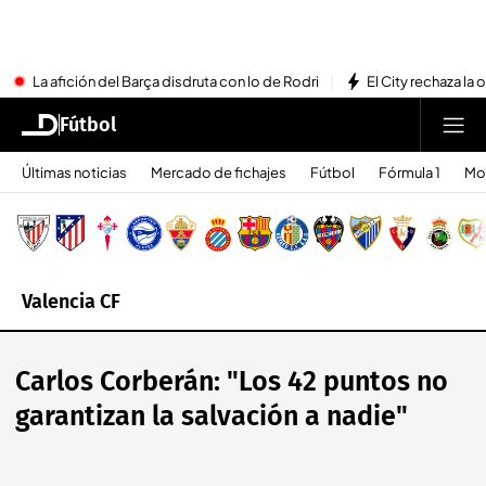
La afición del Barça disdruta con lo de Rodri
El City rechaza la 
Fútbol
Últimas noticias
Mercado de fichajes
Fútbol
Fórmula 1
Mo
Valencia CF
Carlos Corberán: "Los 42 puntos no
garantizan la salvación a nadie"