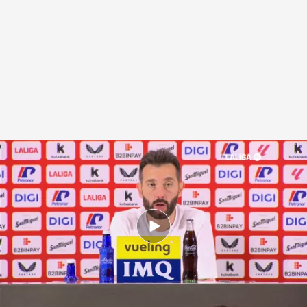
Carlos Corberán en el Athletic - Valencia CF
.
LaLiga
David Torres
10 MAY 2026 - 18:44h.
Stole Dimitrievski le da la vida al Valencia en
casa de Julen Agirrezabala (0-1)
"Nosotros veníamos aquí a vida o muerte,