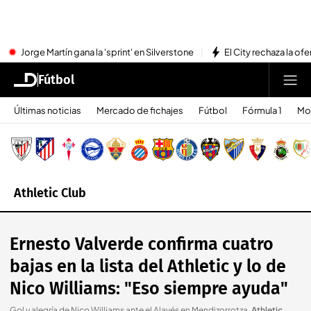
Jorge Martín gana la 'sprint' en Silverstone
El City rechaza la ofe
Fútbol
Últimas noticias
Mercado de fichajes
Fútbol
Fórmula 1
Mo
Athletic Club
Ernesto Valverde confirma cuatro
bajas en la lista del Athletic y lo de
Nico Williams: "Eso siempre ayuda"
Gol y alegría de Nico Williams ante el Alavés en Mendizorrotza
.
Athletic