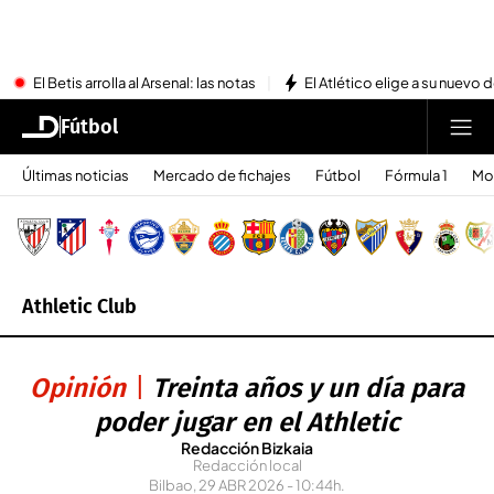
El Betis arrolla al Arsenal: las notas
El Atlético elige a su nuevo 
Fútbol
Últimas noticias
Mercado de fichajes
Fútbol
Fórmula 1
Mo
Athletic Club
Opinión
Treinta años y un día para
poder jugar en el Athletic
Redacción Bizkaia
Redacción local
Bilbao, 29 ABR 2026 - 10:44h.