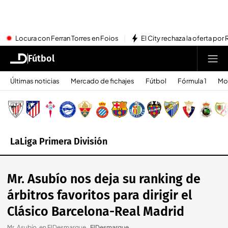
Locura con Ferran Torres en Foios
El City rechaza la oferta por 
Fútbol
Últimas noticias
Mercado de fichajes
Fútbol
Fórmula 1
Mo
LaLiga Primera División
Mr. Asubío nos deja su ranking de
árbitros favoritos para dirigir el
Clásico Barcelona-Real Madrid
Mr. Asubío, en ElDesmarque.
.
ElDesmarque