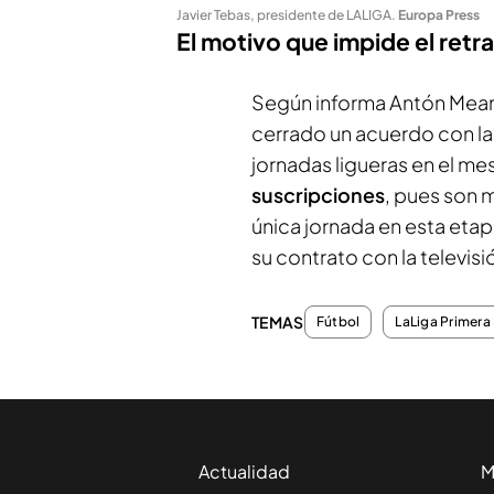
Javier Tebas, presidente de LALIGA
.
Europa Press
El motivo que impide el retra
Según informa
Antón Mean
cerrado un acuerdo con las
jornadas ligueras en el me
suscripciones
, pues son m
única jornada en esta etap
su contrato con la televis
TEMAS
Fútbol
LaLiga Primera 
Actualidad
M