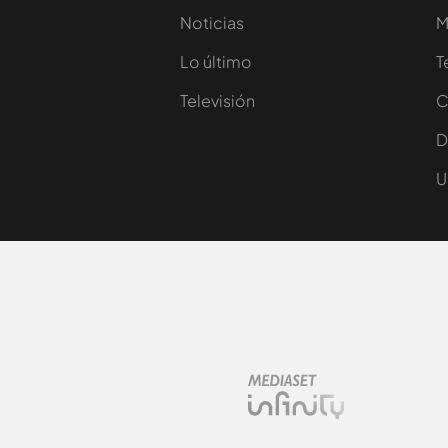
Noticias
M
Lo último
T
Televisión
C
D
U