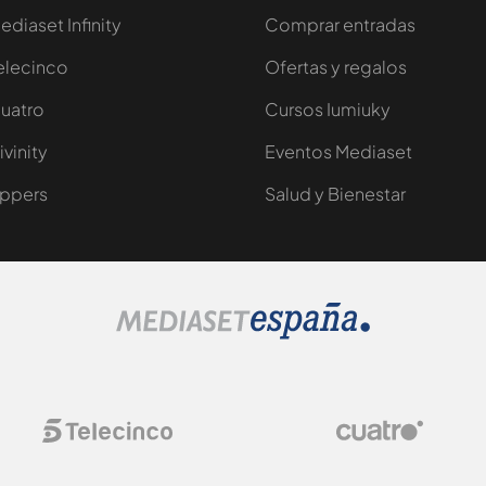
ediaset Infinity
Comprar entradas
elecinco
Ofertas y regalos
uatro
Cursos Iumiuky
ivinity
Eventos Mediaset
ppers
Salud y Bienestar