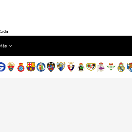
Rodri
Más