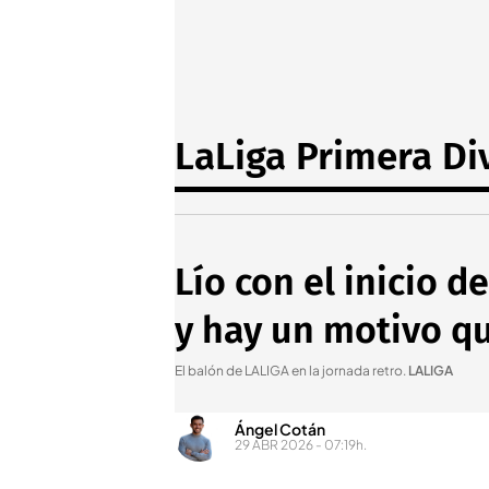
LaLiga Primera Di
Lío con el inicio d
y hay un motivo q
El balón de LALIGA en la jornada retro
.
LALIGA
Ángel Cotán
29 ABR 2026 - 07:19h.