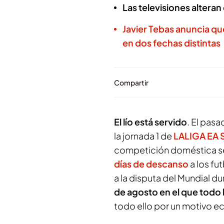
Las televisiones alteran
Javier Tebas anuncia que
en dos fechas distintas
Compartir
El lío está servido
. El pasa
la jornada 1 de
LALIGA EA 
competición doméstica se a
días de descanso
a los fu
a la disputa del Mundial d
de agosto en el que todo 
todo ello por un motivo 