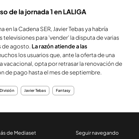
so de la jornada 1 en LALIGA
a en la Cadena SER
, Javier Tebas ya habría
 televisiones para 'vender' la disputa de varias
s de agosto.
La razón atiende a las
uchos los usuarios que, ante la oferta de una
a vacacional, opta por retrasar la renovación de
ión de pago hasta el mes de septiembre.
División
Javier Tebas
Fantasy
ás de Mediaset
Seguir navegando