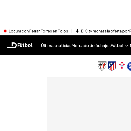
Locura con Ferran Torres en Foios
El City rechaza la oferta por 
Fútbol
Últimas noticias
Mercado de fichajes
Fútbol