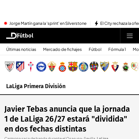
Jorge Martín gana la 'sprint' en Silverstone
El City rechaza la ofe
Fútbol
Últimas noticias
Mercado de fichajes
Fútbol
Fórmula 1
Mo
LaLiga Primera División
Javier Tebas anuncia que la jornada
1 de LaLiga 26/27 estará "dividida"
en dos fechas distintas
Carmona saca de banda durante el Osasuna-Sevilla
.
LaLiga