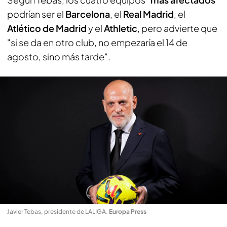
podrían ser el
Barcelona
, el
Real Madrid
, el
Atlético de Madrid
y el
Athletic
, pero advierte que
"si se da en otro club, no empezaría el 14 de
agosto, sino más tarde".
Javier Tebas, presidente de LALIGA
.
Europa Press