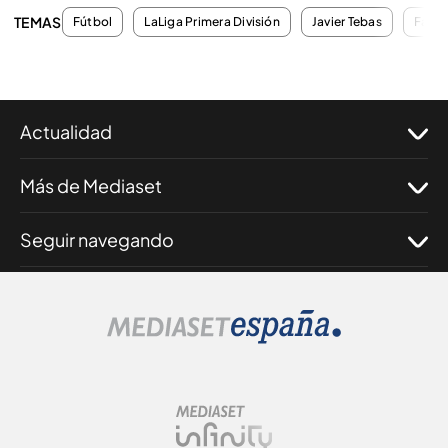
TEMAS
Fútbol
LaLiga Primera División
Javier Tebas
Fanta
Actualidad
Más de Mediaset
Seguir navegando