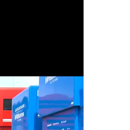
Fernando Alonso, en Montmeló
.
ElDesmarque
ltima vez en
ordar"