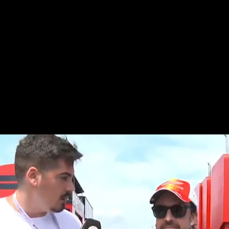
 quiere pensar en si es su ú
a un fin de semana para rec