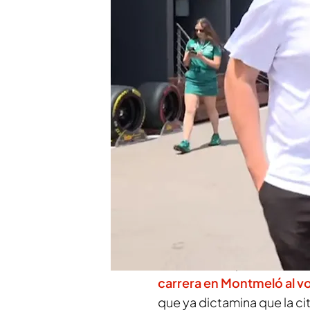
Fernando Alonso atiend
Barcelona
Gonzalo Serrano, Miguel
Martin mejorará el AMR
Compartir
Es uno de los nombres del 
deportivo que está tenien
Alonso vuelve a acaparar 
Barcelona. El piloto de As
carrera en Montmeló al vo
que ya dictamina que la cit