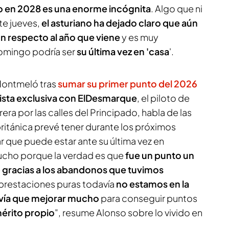
no en 2028 es una enorme incógnita
. Algo que ni
te jueves,
el asturiano ha dejado claro que aún
n respecto al año que viene
y es muy
omingo podría ser
su última vez en 'casa
'.
Montmeló tras
sumar su primer punto del 2026
ista exclusiva con
ElDesmarque
, el piloto de
rera por las calles del Principado, habla de las
ritánica prevé tener durante los próximos
r que puede estar ante su última vez en
cho porque la verdad es que
fue un punto un
e
gracias a los abandonos que tuvimos
prestaciones puras todavía
no estamos en la
avía que mejorar mucho
para conseguir puntos
érito propio
", resume Alonso sobre lo vivido en