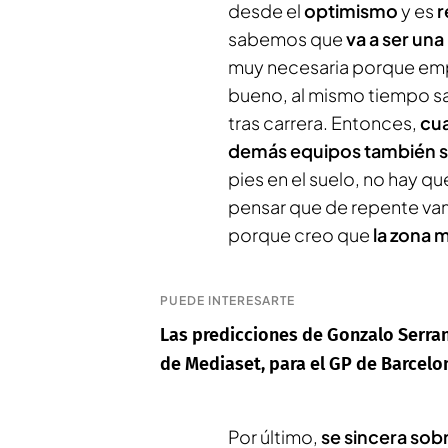
desde el
optimismo
y es
r
sabemos que
va a ser un
muy necesaria porque emp
bueno, al mismo tiempo s
tras carrera. Entonces,
cua
demás equipos también se
pies en el suelo, no hay q
pensar que de repente vam
porque creo que
la zona 
PUEDE INTERESARTE
Las predicciones de Gonzalo Serrano
de Mediaset, para el GP de Barcelo
Por último,
se sincera sob