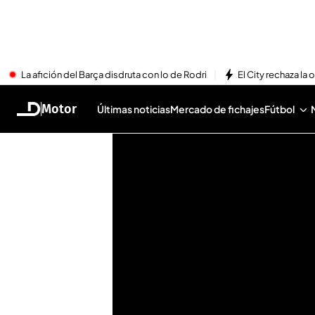
La afición del Barça disdruta con lo de Rodri
El City rechaza la 
Motor
Últimas noticias
Mercado de fichajes
Fútbol