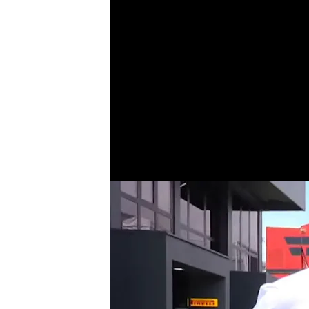
Fernando Alonso no
Montmeló: "Que se
Alberto Cercós García
12 JUN 2026 - 15:33h.