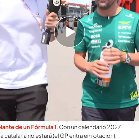
e a ElDesmarque durante el Gran Premio de
 Portillo e Iván Vicario predicen cuándo Aston
26 de Fernando Alonso
fin de semana, y no por el rendimiento
do durante este inicio de 2026.
Fernando
todos los focos posibles
en el Gran Premio de
ton Martin está ante la que
puede ser su última
lante de un Fórmula 1
. Con un calendario 2027
a catalana no estará (el GP entra en rotación),