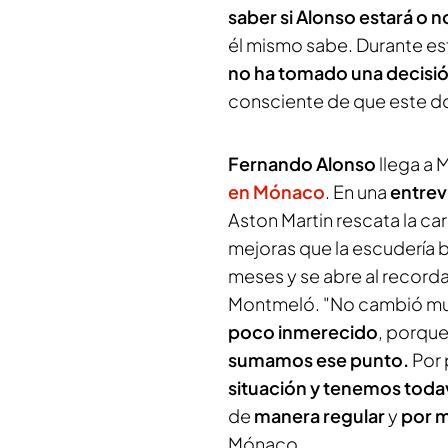
saber si Alonso estará o 
él mismo sabe. Durante es
no ha tomado una decisió
consciente de que este d
Fernando Alonso
llega a 
en Mónaco
. En una
entrev
Aston Martin rescata la car
mejoras que la escudería b
meses y se abre al recorda
Montmeló. "No cambió mu
poco inmerecido
, porqu
sumamos ese punto.
Por 
situación y tenemos tod
de
manera regular
y
por m
Mónaco.