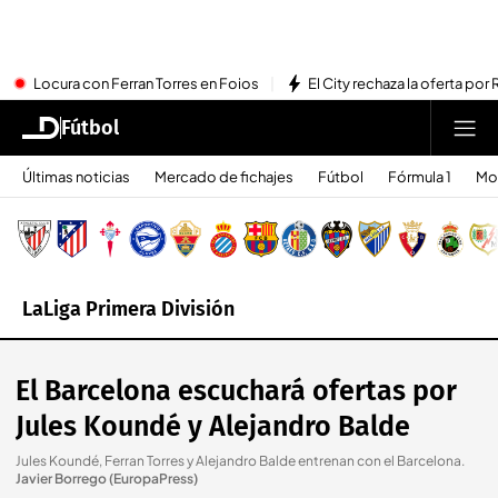
Locura con Ferran Torres en Foios
El City rechaza la oferta por 
Fútbol
Últimas noticias
Mercado de fichajes
Fútbol
Fórmula 1
Mo
LaLiga Primera División
El Barcelona escuchará ofertas por
Jules Koundé y Alejandro Balde
Jules Koundé, Ferran Torres y Alejandro Balde entrenan con el Barcelona
.
Javier Borrego (EuropaPress)