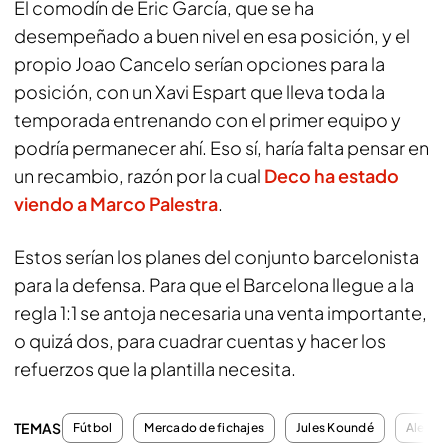
El comodín de Eric García, que se ha
desempeñado a buen nivel en esa posición, y el
propio Joao Cancelo serían opciones para la
posición, con un Xavi Espart que lleva toda la
temporada entrenando con el primer equipo y
podría permanecer ahí. Eso sí, haría falta pensar en
un recambio, razón por la cual
Deco ha estado
viendo a
Marco Palestra
.
Estos serían los planes del conjunto barcelonista
para la defensa. Para que el Barcelona llegue a la
regla 1:1 se antoja necesaria una venta importante,
o quizá dos, para cuadrar cuentas y hacer los
refuerzos que la plantilla necesita.
TEMAS
Fútbol
Mercado de fichajes
Jules Koundé
Alejan