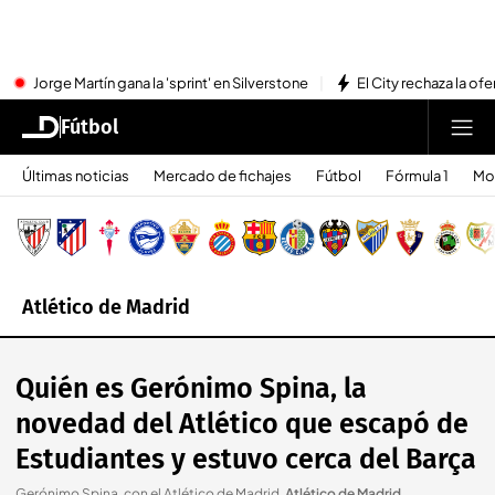
Jorge Martín gana la 'sprint' en Silverstone
El City rechaza la ofe
Fútbol
Últimas noticias
Mercado de fichajes
Fútbol
Fórmula 1
Mo
Atlético de Madrid
Quién es Gerónimo Spina, la
novedad del Atlético que escapó de
Estudiantes y estuvo cerca del Barça
Gerónimo Spina, con el Atlético de Madrid
.
Atlético de Madrid