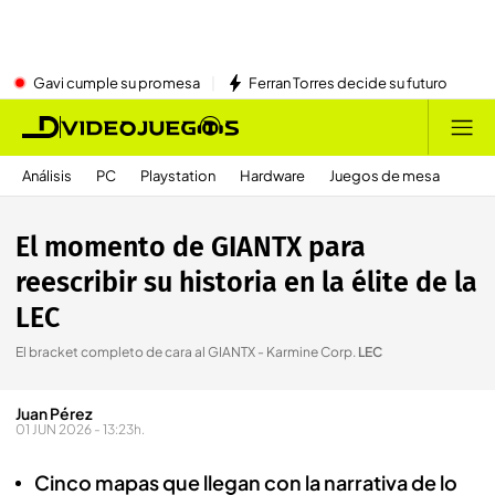
Gavi cumple su promesa
Ferran Torres decide su futuro
Análisis
PC
Playstation
Hardware
Juegos de mesa
El momento de GIANTX para
reescribir su historia en la élite de la
LEC
El bracket completo de cara al GIANTX - Karmine Corp
.
LEC
Juan Pérez
01 JUN 2026 - 13:23h.
Cinco mapas que llegan con la narrativa de lo