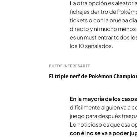
La otra opción es aleatori
fichajes dentro de Pokém
tickets o con la prueba di
directo y ni mucho menos 
es un must entrar todos los
los 10 señalados.
PUEDE INTERESARTE
El triple nerf de Pokémon Champions
En la mayoría de los caso
difícilmente alguien va a 
juego para después trasp
Lo noticioso es que esa o
con él no se va a poder ju