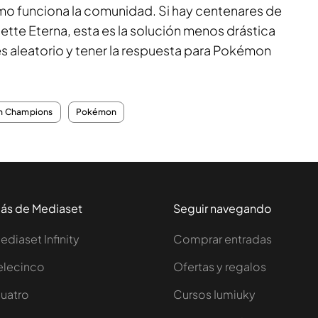
o funciona la comunidad. Si hay centenares de
tte Eterna, esta es la solución menos drástica
s aleatorio y tener la respuesta para Pokémon
 Champions
Pokémon
ás de Mediaset
Seguir navegando
ediaset Infinity
Comprar entradas
elecinco
Ofertas y regalos
uatro
Cursos Iumiuky