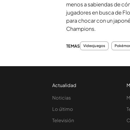
menos a sabiendas de cóm
jugadores en busca de Floe
para chocar con un japoné
Champions.
TEMAS
Videojuegos
Pokémon
Actualidad
M
Noticias
M
Lo último
T
Televisión
C