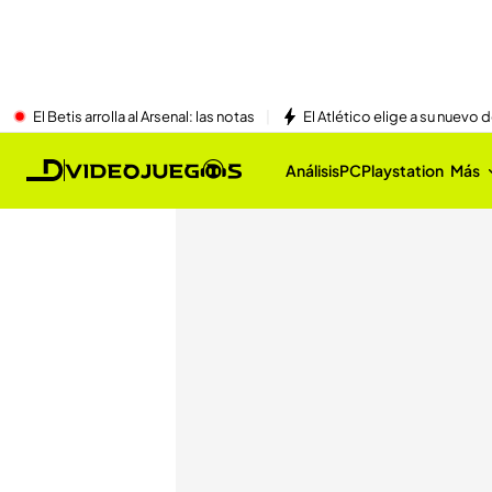
El Betis arrolla al Arsenal: las notas
El Atlético elige a su nuevo 
Análisis
PC
Playstation
Más