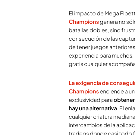
El impacto de Mega Floet
Champions
genera no sól
batallas dobles, sino frustr
consecución de las captura
de tener juegos anteriores
experiencia para muchos, 
gratis cualquier acompañan
La exigencia de consegui
Champions
enciende a un
exclusividad para
obtener
hay una alternativa
. El e
cualquier criatura median
intercambios de la aplica
tradeos donde casi todo 