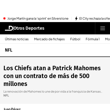
Jorge Martín gana la 'sprint' en Silverstone
El City rechaza la ofe
Otros Deportes
Últimas noticias
Mercado de fichajes
Fútbol
Fórmula 1
Mo
NFL
Los Chiefs atan a Patrick Mahomes
con un contrato de más de 500
millones
La renovación de Mahomes lo une de por vida a la franquicia de Kansas.
.
NFL
Juan Pérez