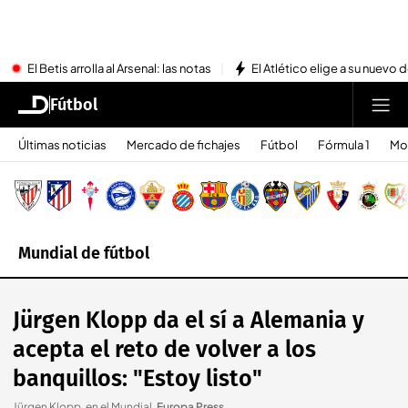
El Betis arrolla al Arsenal: las notas
El Atlético elige a su nuevo 
Fútbol
Últimas noticias
Mercado de fichajes
Fútbol
Fórmula 1
Mo
Mundial de fútbol
Jürgen Klopp da el sí a Alemania y
acepta el reto de volver a los
banquillos: "Estoy listo"
Jürgen Klopp, en el Mundial
.
Europa Press