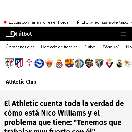
Locura con Ferran Torres en Foios
El City rechaza la oferta por 
Fútbol
Últimas noticias
Mercado de fichajes
Fútbol
Fórmula 1
Mo
Athletic Club
El Athletic cuenta toda la verdad de
cómo está Nico Williams y el
problema que tiene: "Tenemos que