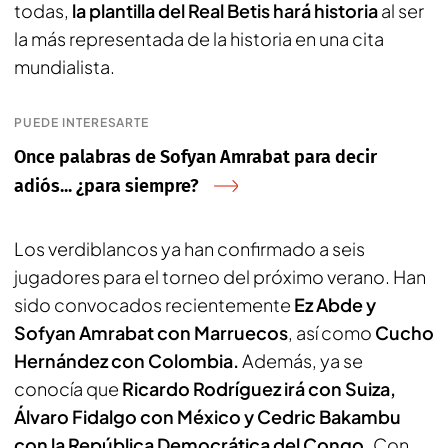
todas,
la plantilla del Real Betis hará historia
al ser
la más representada de la historia en una cita
mundialista.
PUEDE INTERESARTE
Once palabras de Sofyan Amrabat para decir
adiós... ¿para siempre?
Los verdiblancos ya han confirmado a seis
jugadores para el torneo del próximo verano. Han
sido convocados recientemente
Ez Abde y
Sofyan Amrabat con Marruecos
, así como
Cucho
Hernández con Colombia.
Además, ya se
conocía que
Ricardo Rodríguez irá con Suiza,
Álvaro Fidalgo con México y Cedric Bakambu
con la República Democrática del Congo.
Con