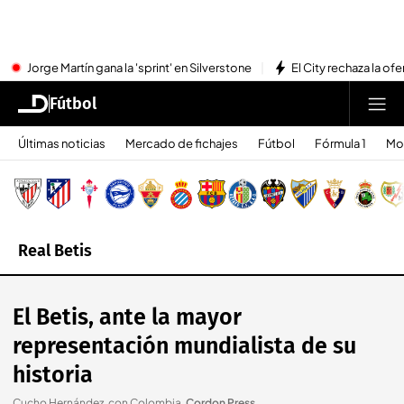
Jorge Martín gana la 'sprint' en Silverstone
El City rechaza la ofe
Fútbol
Últimas noticias
Mercado de fichajes
Fútbol
Fórmula 1
Mo
Real Betis
El Betis, ante la mayor
representación mundialista de su
historia
Cucho Hernández, con Colombia
.
Cordon Press