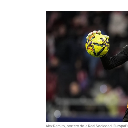
Álex Remiro, portero de la Real Sociedad
.
EuropaP