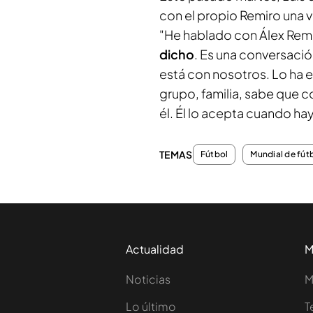
con el propio Remiro una v
"He hablado con Álex Rem
dicho
. Es una conversación
está con nosotros. Lo ha 
grupo, familia, sabe que c
él. Él lo acepta cuando h
TEMAS
Fútbol
Mundial de fút
Actualidad
M
Noticias
M
Lo último
T