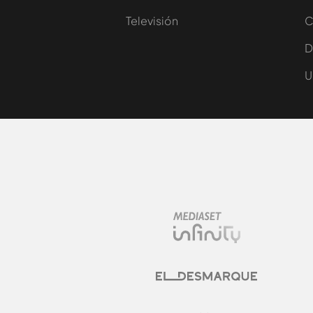
Televisión
C
D
U