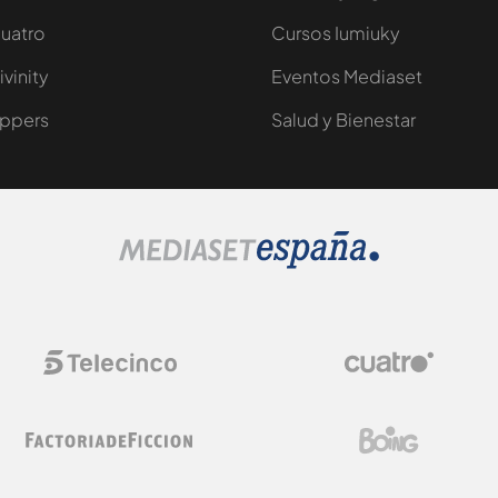
uatro
Cursos Iumiuky
ivinity
Eventos Mediaset
ppers
Salud y Bienestar