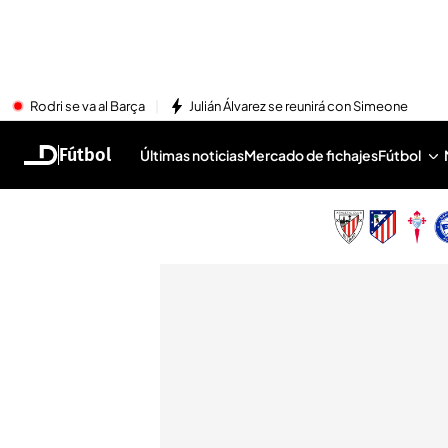
Rodri se va al Barça
Julián Álvarez se reunirá con Simeone
Fútbol
Últimas noticias
Mercado de fichajes
Fútbol