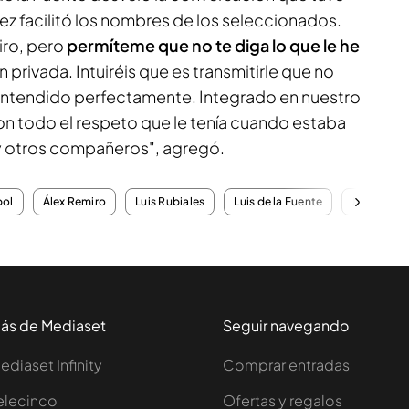
ez facilitó los nombres de los seleccionados.
iro, pero
permíteme que no te diga lo que le he
 privada. Intuiréis que es transmitirle que no
entendido perfectamente. Integrado en nuestro
on todo el respeto que le tenía cuando estaba
ay otros compañeros", agregó.
bol
Álex Remiro
Luis Rubiales
Luis de la Fuente
Joan Garc
ás de Mediaset
Seguir navegando
ediaset Infinity
Comprar entradas
elecinco
Ofertas y regalos