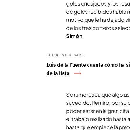
goles encajados y los res
de goles recibidos habla m
motivo que le ha dejado s
de los tres porteros sele
Simón
.
PUEDE INTERESARTE
Luis de la Fuente cuenta cómo ha s
de la lista
Se rumoreaba que algo así 
sucedido. Remiro, por su p
poder estar en la gran cita
el trabajo realizado hasta
hasta que empiece la pre