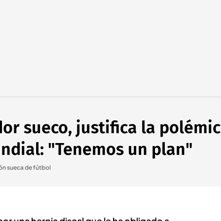
or sueco, justifica la polémi
undial: "Tenemos un plan"
ón sueca de fútbol
 por una hernia discal que le ha obligado a