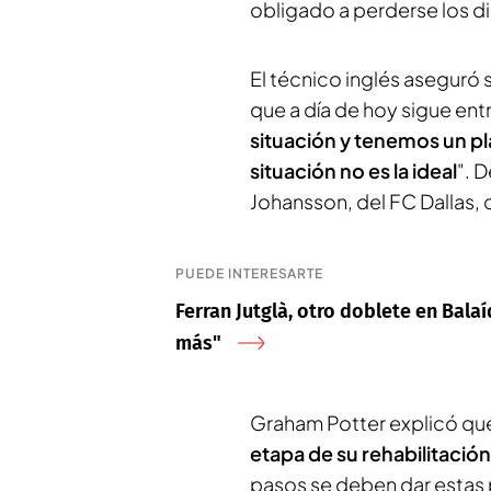
obligado a perderse los die
El técnico inglés aseguró 
que a día de hoy sigue ent
situación y
tenemos un pl
situación no es la ideal
". 
Johansson, del FC Dallas, 
PUEDE INTERESARTE
Ferran Jutglà, otro doblete en Bala
más"
Graham Potter explicó que
etapa de su rehabilitación
pasos se deben dar estas 