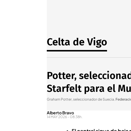
Celta de Vigo
Potter, seleccionad
Starfelt para el M
Graham Potter, seleccionador de Suecia
.
Federaci
Alberto Bravo
14 MAY 2026 - 08:38h.
El central sigue de baja