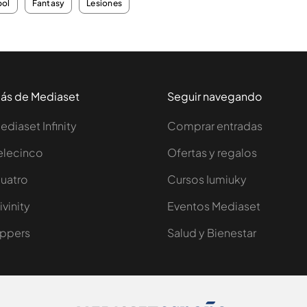
bol
Fantasy
Lesiones
ás de Mediaset
Seguir navegando
ediaset Infinity
Comprar entradas
elecinco
Ofertas y regalos
uatro
Cursos Iumiuky
ivinity
Eventos Mediaset
ppers
Salud y Bienestar