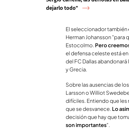
dejarlo todo"
El seleccionador también 
Herman Johansson "para qu
Estocolmo.
Pero creemos
el defensa celeste está en
del FC Dallas abandonará 
y Grecia.
Sobre las ausencias de lo
Larsson o Williot Swedeb
difíciles. Entiendo que les
que se desvanece.
Lo asim
decisión que hay que tom
son importantes
".