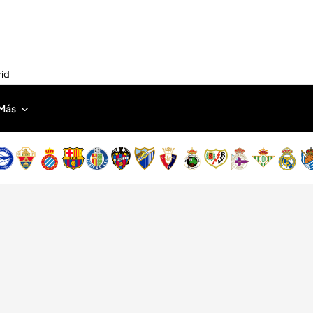
rid
Más