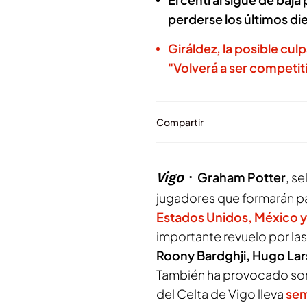
perderse los últimos di
Giráldez, la posible culp
"Volverá a ser competit
Compartir
Vigo
Graham
Potter
, s
jugadores que formarán pa
Estados Unidos, México 
importante revuelo por la
Roony Bardghji
,
Hugo Lar
También ha provocado sor
del Celta de Vigo lleva
sem