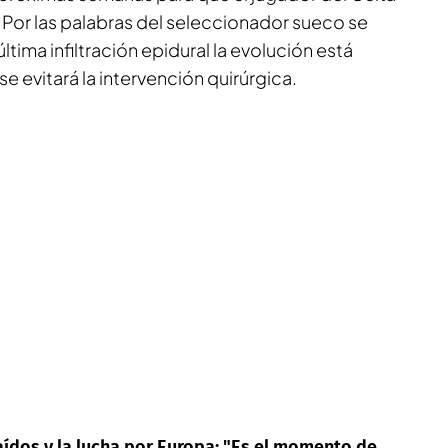
 Por las palabras del seleccionador sueco se
ltima infiltración epidural la evolución está
se evitará la intervención quirúrgica.
laídos y la lucha por Europa: "Es el momento de