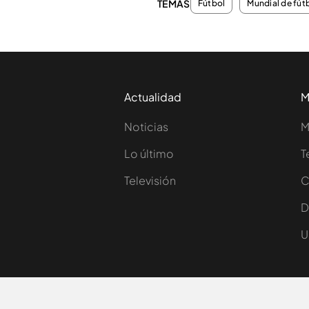
TEMAS
Fútbol
Mundial de fút
Actualidad
M
Noticias
M
Lo último
T
Televisión
C
D
U