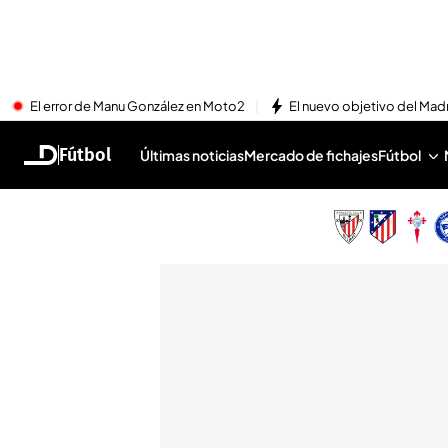
El error de Manu González en Moto2
El nuevo objetivo del Mad
Fútbol
Últimas noticias
Mercado de fichajes
Fútbol