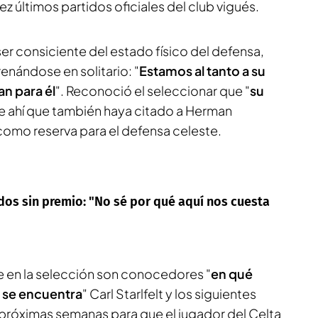
z últimos partidos oficiales del club vigués.
ser consiciente del estado físico del defensa,
renándose en solitario: "
Estamos al tanto
a su
an
para él
". Reconoció el seleccionar que "
su
De ahí que también haya citado a Herman
como reserva para el defensa celeste.
ídos sin premio: "No sé por qué aquí nos cuesta
 en la selección son conocedores "
en qué
se encuentra
" Carl Starlfelt y los siguientes
próximas semanas para que el jugador del Celta