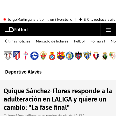
Jorge Martín gana la 'sprint' en Silverstone
El City rechaza la ofe
Fútbol
Últimas noticias
Mercado de fichajes
Fútbol
Fórmula 1
Mo
Deportivo Alavés
Quique Sánchez-Flores responde a la
adulteración en LALIGA y quiere un
cambio: "La fase final"
Quique Sánchez Flores en un partido del Alavés
.
LALIGA