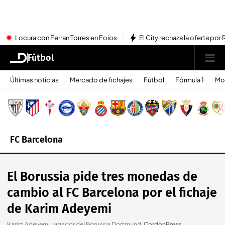
Locura con Ferran Torres en Foios
El City rechaza la oferta por 
Fútbol
Últimas noticias
Mercado de fichajes
Fútbol
Fórmula 1
Mo
FC Barcelona
El Borussia pide tres monedas de
cambio al FC Barcelona por el fichaje
de Karim Adeyemi
Karim Adeyemi, jugador del Borussia Dortmund
.
CordonPress