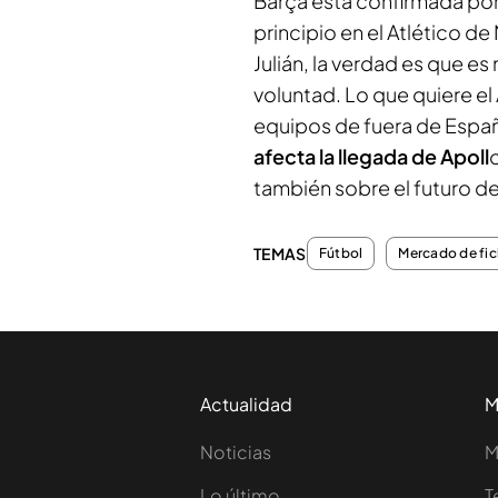
Barça está confirmada por
principio en el Atlético d
Julián, la verdad es que es 
voluntad. Lo que quiere el
equipos de fuera de Españ
afecta la llegada de Apoll
también sobre el futuro de
TEMAS
Fútbol
Mercado de fic
Actualidad
M
Noticias
M
Lo último
T