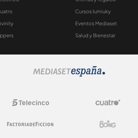
uatro
Cursos Iumiuky
ivinity
Eventos Mediaset
ppers
Salud y Bienestar