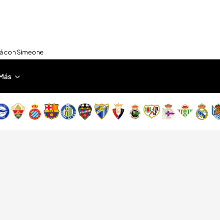
nirá con Simeone
Más