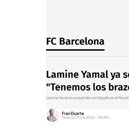
FC Barcelona
Lamine Yamal ya se
"Tenemos los braz
Lamine Yamal en un partido con España en el Mundi
Fran Duarte
Madrid, 09 JUL 2026 - 08:44h.