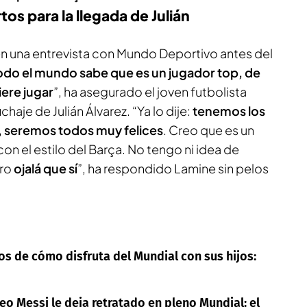
os para la llegada de Julián
n una entrevista con
Mundo Deportivo
antes del
odo el mundo sabe que es un jugador top, de
ere jugar
”, ha asegurado el joven futbolista
haje de Julián Álvarez. “Ya lo dije:
tenemos los
ne, seremos todos muy felices
. Creo que es un
n el estilo del Barça. No tengo ni idea de
ero
ojalá que sí
”, ha respondido Lamine sin pelos
os de cómo disfruta del Mundial con sus hijos:
Leo Messi le deja retratado en pleno Mundial: el