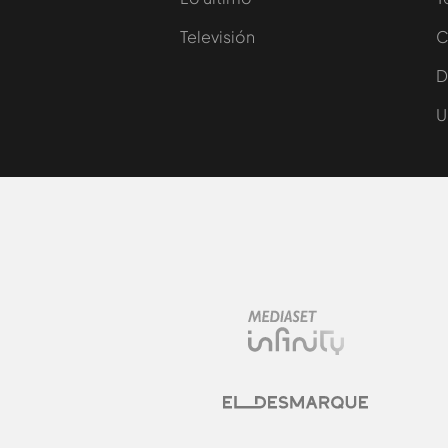
Televisión
C
D
U