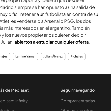
 el propio Laporta y, pese a que desde el
e Madrid siempre se han opuesto a una salida de
muy difícil retener a un futbolista en contra de su
 Atleti es vendérselo a Arsenal o PSG, los dos
a más interesados en el argentino. También
o y los nuevos propietarios quieren decidir
 Julián,
abiertos a estudiar cualquier oferta
.
hajes
Lamine Yamal
Julián Álvarez
Fichajes
ás de Mediaset
Seguir navegando
ediaset Infinity
Comprar entradas
elecinco
Ofertas y regalos