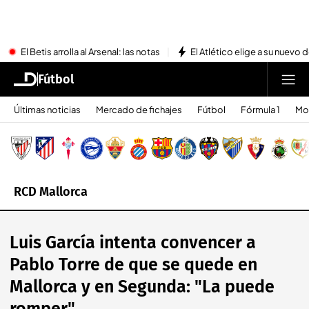
El Betis arrolla al Arsenal: las notas
El Atlético elige a su nuevo 
Fútbol
Últimas noticias
Mercado de fichajes
Fútbol
Fórmula 1
Mo
RCD Mallorca
Luis García intenta convencer a
Pablo Torre de que se quede en
Mallorca y en Segunda: "La puede