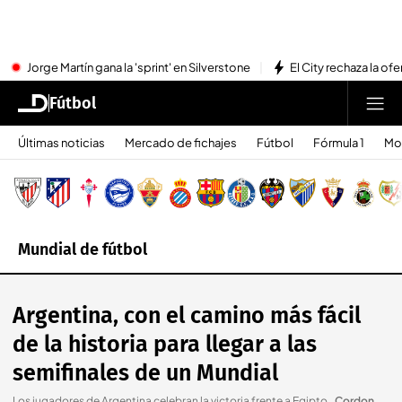
Jorge Martín gana la 'sprint' en Silverstone
El City rechaza la ofe
Fútbol
Últimas noticias
Mercado de fichajes
Fútbol
Fórmula 1
Mo
Mundial de fútbol
Argentina, con el camino más fácil
de la historia para llegar a las
semifinales de un Mundial
Los jugadores de Argentina celebran la victoria frente a Egipto.
.
Cordon