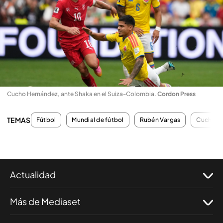
Cucho Hernández, ante Shaka en el Suiza-Colombia
.
Cordon Press
TEMAS
Fútbol
Mundial de fútbol
Rubén Vargas
Cucho H
Actualidad
Más de Mediaset