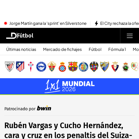
Jorge Martín gana la 'sprint' en Silverstone
El City rechaza la ofe
Fútbol
Últimas noticias
Mercado de fichajes
Fútbol
Fórmula 1
Mo
Rubén Vargas y Cucho Hernández,
cara y cruz en los penaltis del Suiza-