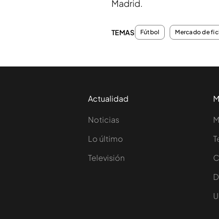
Madrid.
TEMAS
Fútbol
Mercado de fic
Actualidad
M
Noticias
M
Lo último
T
Televisión
C
D
U