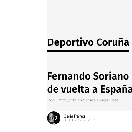
Deportivo Coruña
Fernando Soriano u
de vuelta a Españ
Joselu Mato, ante los medios
.
Europa Press
Celia Pérez
07 JUL 2026 - 19:12h.