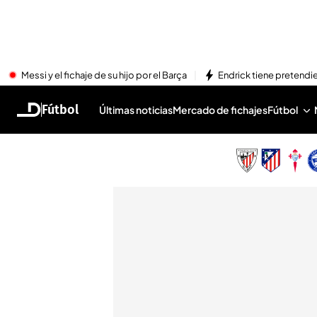
Messi y el fichaje de su hijo por el Barça
Endrick tiene pretendi
Fútbol
Últimas noticias
Mercado de fichajes
Fútbol