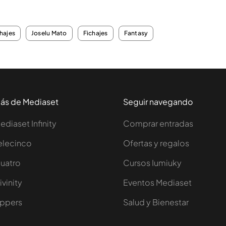
hajes
Joselu Mato
Fichajes
Fantasy
ás de Mediaset
Seguir navegando
ediaset Infinity
Comprar entradas
elecinco
Ofertas y regalos
uatro
Cursos Iumiuky
ivinity
Eventos Mediaset
ppers
Salud y Bienestar