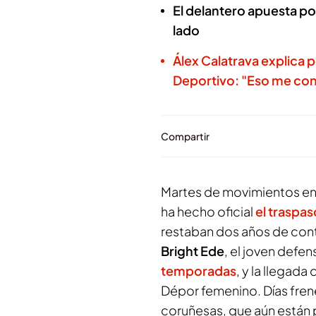
El delantero apuesta po
lado
Álex Calatrava explica p
Deportivo: "Eso me co
Compartir
Martes de movimientos en Ri
ha hecho oficial
el traspa
restaban dos años de contr
Bright Ede
, el joven defe
temporadas
, y la llegada
Dépor femenino. Días frené
coruñesas, que aún están p