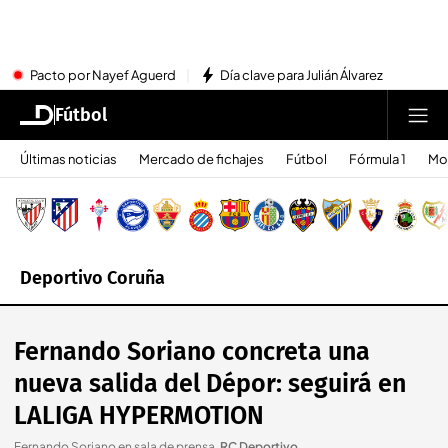
Pacto por Nayef Aguerd
Día clave para Julián Álvarez
Fútbol
Últimas noticias
Mercado de fichajes
Fútbol
Fórmula 1
Mo
Deportivo Coruña
Fernando Soriano concreta una
nueva salida del Dépor: seguirá en
LALIGA HYPERMOTION
Fernando Soriano en sala de prensa
.
RC Deportivo