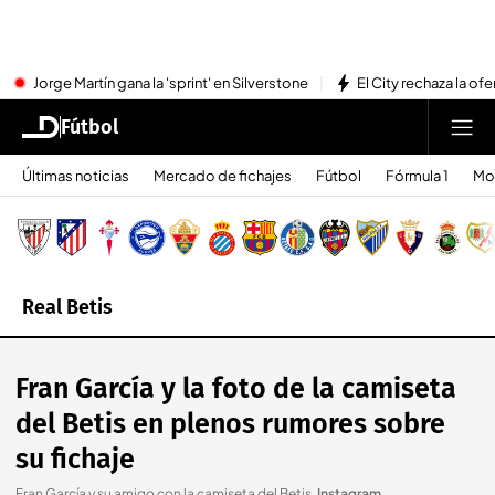
Jorge Martín gana la 'sprint' en Silverstone
El City rechaza la ofe
Fútbol
Últimas noticias
Mercado de fichajes
Fútbol
Fórmula 1
Mo
Real Betis
Fran García y la foto de la camiseta
del Betis en plenos rumores sobre
su fichaje
Fran García y su amigo con la camiseta del Betis
.
Instagram