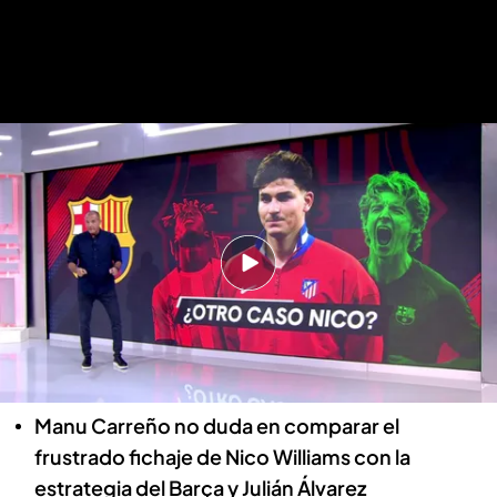
Manu Carreño, en ElDesmarque Mediodía
.
ElDesmarque
Manu Carreño y los paralelismos
entre el no fichaje de Nico Williams
por el Barça y la operación por Julián
Álvarez
Alberto Cercós García
29 MAY 2026 - 15:31h.
Manu Carreño no duda en comparar el
frustrado fichaje de Nico Williams con la
estrategia del Barça y Julián Álvarez