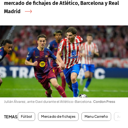
mercado de fichajes de Atlético, Barcelona y Real
Madrid
Julián Álvarez, ante Gavi durante el Atlético-Barcelona
.
Cordon Press
TEMAS
Fútbol
Mercado de fichajes
Manu Carreño
Julián