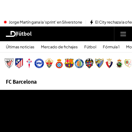
Jorge Martín gana la 'sprint' en Silverstone
El City rechaza la ofe
Fútbol
Últimas noticias
Mercado de fichajes
Fútbol
Fórmula 1
Mo
FC Barcelona