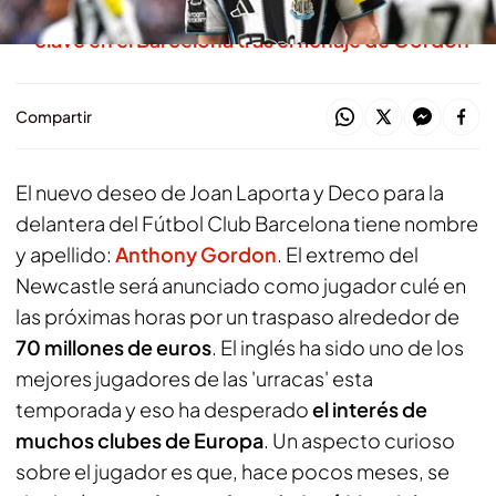
El culebrón de Julián Álvarez no acaba: reunión
clave en el Barcelona tras el fichaje de Gordon
Compartir
El nuevo deseo de Joan Laporta y Deco para la
delantera del Fútbol Club Barcelona tiene nombre
y apellido:
Anthony Gordon
. El extremo del
Newcastle será anunciado como jugador culé en
las próximas horas por un traspaso alrededor de
70 millones de euros
. El inglés ha sido uno de los
mejores jugadores de las 'urracas' esta
temporada y eso ha desperado
el interés de
muchos clubes de Europa
. Un aspecto curioso
sobre el jugador es que, hace pocos meses, se