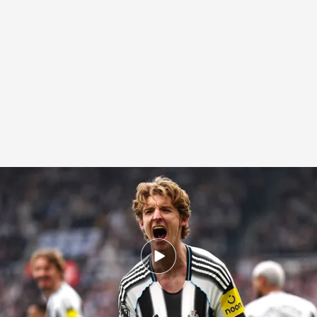
Anthony Gordon celebrando un gol del Newcastle esta temporada
.
Europa Press
Redacción ElDesmarque
Madrid, 28 MAY 2026 - 14:07h.
El atacante inglés será nuevo jugador del FC
Barcelona en las próximas horas