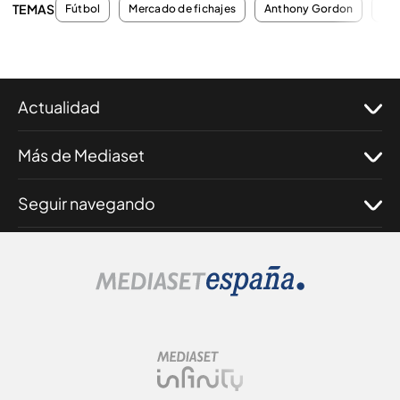
TEMAS
Fútbol
Mercado de fichajes
Anthony Gordon
Fic
Actualidad
Más de Mediaset
Seguir navegando