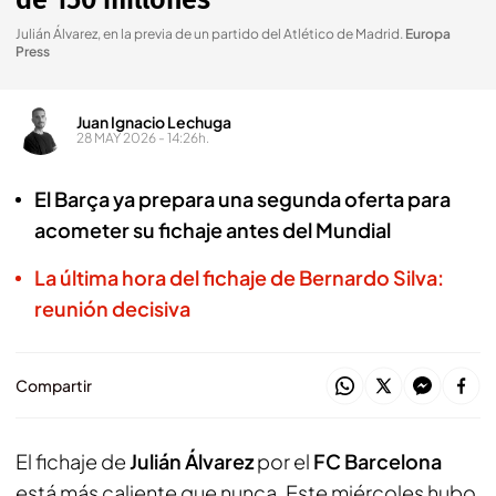
de 150 millones
Julián Álvarez, en la previa de un partido del Atlético de Madrid
.
Europa
Press
Juan Ignacio Lechuga
28 MAY 2026 - 14:26h.
El Barça ya prepara una segunda oferta para
acometer su fichaje antes del Mundial
La última hora del fichaje de Bernardo Silva:
reunión decisiva
Compartir
El fichaje de
Julián Álvarez
por el
FC Barcelona
está más caliente que nunca. Este miércoles hubo