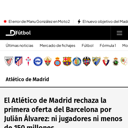
El error de Manu González en Moto2
El nuevo objetivo del Mad
Fútbol
Últimas noticias
Mercado de fichajes
Fútbol
Fórmula 1
Mo
Atlético de Madrid
El Atlético de Madrid rechaza la
primera oferta del Barcelona por
Julián Álvarez: ni jugadores ni menos