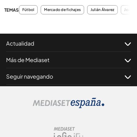
TEMAS
Fútbol
Mercado de fichajes
Julián Álvarez
Joan L
Actualidad
Más de Mediaset
Seguir navegando