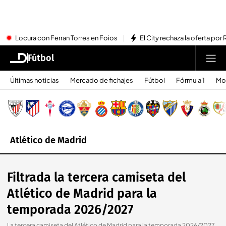
Locura con Ferran Torres en Foios
El City rechaza la oferta por 
Fútbol
Últimas noticias
Mercado de fichajes
Fútbol
Fórmula 1
Mo
Atlético de Madrid
Filtrada la tercera camiseta del
Atlético de Madrid para la
temporada 2026/2027
La tercera camiseta del Atlético de Madrid para la temporada 2026/2027
.