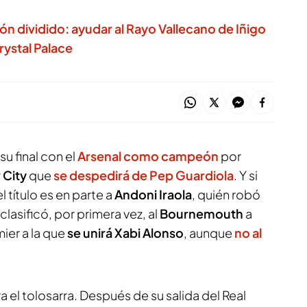
ón dividido: ayudar al Rayo Vallecano de Iñigo
rystal Palace
 su final con el
Arsenal como campeón
por
 City
que
se despedirá de Pep Guardiola
. Y si
l título es en parte a
Andoni Iraola
, quién robó
clasificó, por primera vez, al
Bournemouth
a
ier a la que
se unirá Xabi Alonso
, aunque
no al
a el tolosarra. Después de su salida del Real