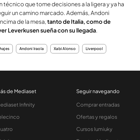
 un técnico que tome decisiones a la ligera y ya ha
seguir un camino marcado. Además, Andoni
encima de la mesa,
tanto de Italia, como de
yer Leverkusen sueña con su llegada
.
hajes
Andoni Iraola
Xabi Alonso
Liverpool
ás de Mediaset
Seguir navegando
ediaset Infinity
Comprar entradas
elecinco
Ofertas y regalos
uatro
Cursos Iumiuky