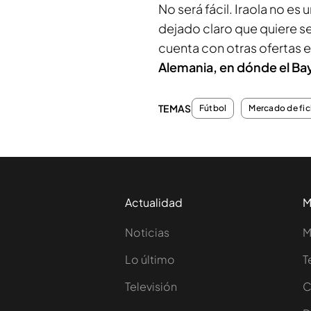
No será fácil. Iraola no es
dejado claro que quiere 
cuenta con otras ofertas 
Alemania, en dónde el Ba
TEMAS
Fútbol
Mercado de fic
Actualidad
M
Noticias
M
Lo último
T
Televisión
C