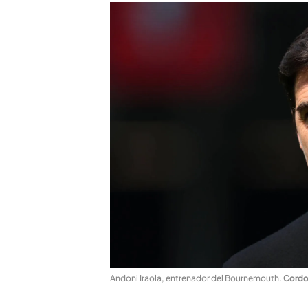
Andoni Iraola, entrenador del Bournemouth
.
Cordo