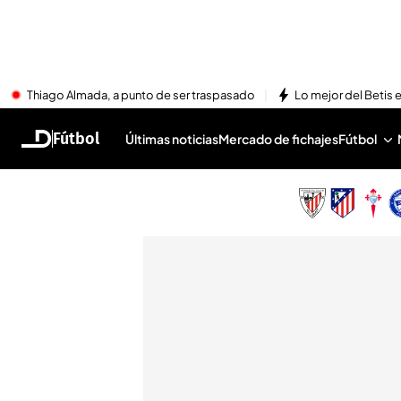
Thiago Almada, a punto de ser traspasado
Lo mejor del Betis e
Fútbol
Últimas noticias
Mercado de fichajes
Fútbol