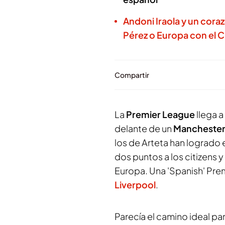
Andoni Iraola y un coraz
Pérez o Europa con el C
Compartir
La
Premier League
llega a
delante de un
Manchester
los de Arteta han logrado e
dos puntos a los citizens y 
Europa. Una 'Spanish' Prem
Liverpool
.
Parecía el camino ideal par