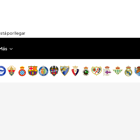
stá por llegar
Más