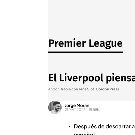
Premier League
El Liverpool piens
Andoni Iraola con Arne Slot
.
Cordon Press
Jorge Morán
21 MAY 2026 - 18:58h.
Después de descartar a 
español