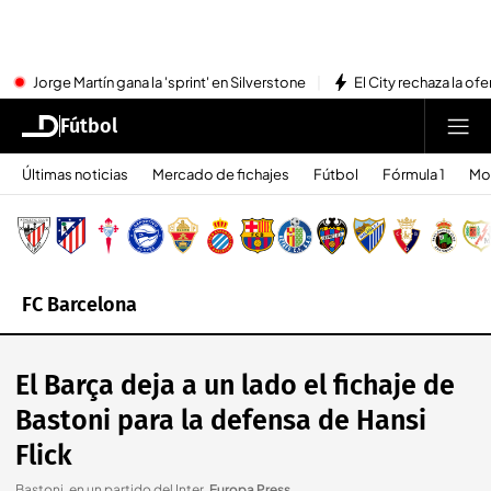
Jorge Martín gana la 'sprint' en Silverstone
El City rechaza la ofe
Fútbol
Últimas noticias
Mercado de fichajes
Fútbol
Fórmula 1
Mo
FC Barcelona
El Barça deja a un lado el fichaje de
Bastoni para la defensa de Hansi
Flick
Bastoni, en un partido del Inter
.
Europa Press