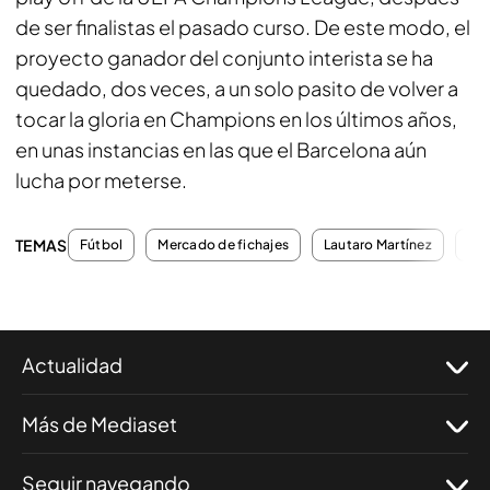
de ser finalistas el pasado curso. De este modo, el
proyecto ganador del conjunto interista se ha
quedado, dos veces, a un solo pasito de volver a
tocar la gloria en Champions en los últimos años,
en unas instancias en las que el Barcelona aún
lucha por meterse.
TEMAS
Fútbol
Mercado de fichajes
Lautaro Martínez
Fic
Actualidad
Más de Mediaset
Seguir navegando