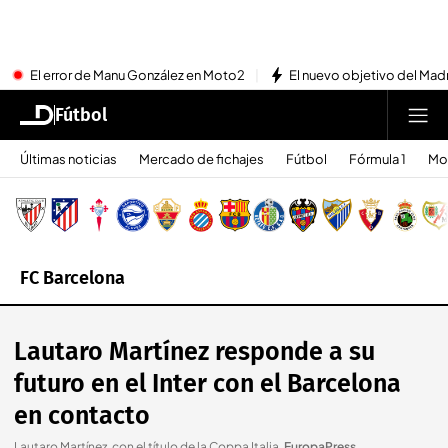
El error de Manu González en Moto2
El nuevo objetivo del Mad
Fútbol
Últimas noticias
Mercado de fichajes
Fútbol
Fórmula 1
Mo
FC Barcelona
Lautaro Martínez responde a su
futuro en el Inter con el Barcelona
en contacto
Lautaro Martínez, con el título de la Coppa Italia
.
EuropaPress