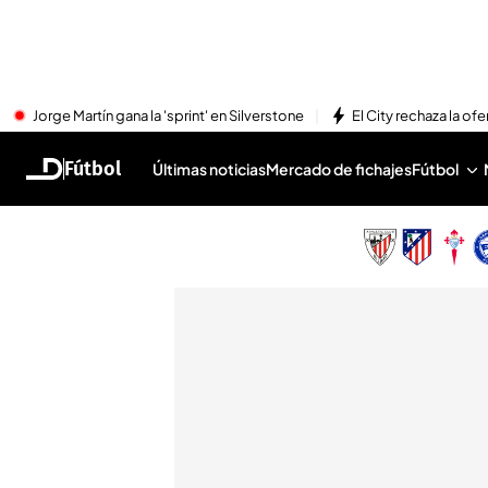
Jorge Martín gana la 'sprint' en Silverstone
El City rechaza la ofe
Fútbol
Últimas noticias
Mercado de fichajes
Fútbol