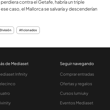
perdiera contra el Getafe, habría un triple
se caso, el Mallorca se salvaría y descenderían
División
Aficionados
ás de Mediaset
Seguir navegando
ediaset Infinity
Comprar entradas
elecinco
Ofertas y regalos
uatro
Cursos Iumiuky
ivinity
Eventos Mediaset