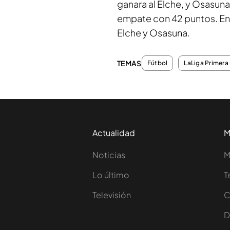
ganara al Elche, y Osasuna 
empate con 42 puntos. En e
Elche y Osasuna.
TEMAS
Fútbol
LaLiga Primera 
Actualidad
M
Noticias
M
Lo último
T
Televisión
C
D