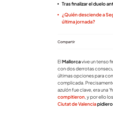
Tras finalizar el duelo a
¿Quién desciende a Seg
última jornada?
Compartir
El
Mallorca
vive un tenso 
con dos derrotas consecuti
últimas opciones para co
complicada. Precisamente
azulón fue clave, era una 
compitieron
, y por ello lo
Ciutat de Valencia
pidiero