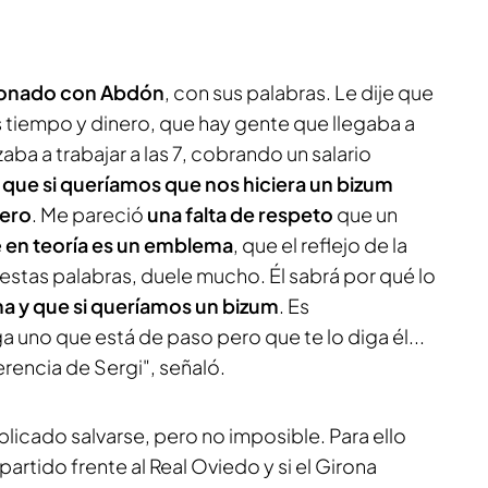
onado con Abdón
, con sus palabras. Le dije que
tiempo y dinero, que hay gente que llegaba a
ba a trabajar a las 7, cobrando un salario
a
que si queríamos que nos hiciera un bizum
nero
. Me pareció
una falta de respeto
que un
e
en teoría es un emblema
, que el reflejo de la
estas palabras, duele mucho. Él sabrá por qué lo
a y
que si queríamos un bizum
. Es
 uno que está de paso pero que te lo diga él...
ferencia de Sergi", señaló.
licado salvarse, pero no imposible. Para ello
partido frente al Real Oviedo y si el Girona