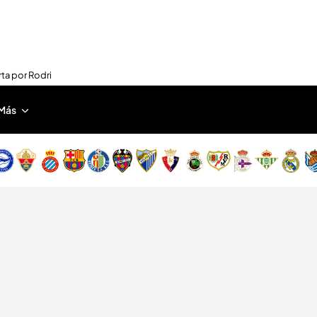
rta por Rodri
Más