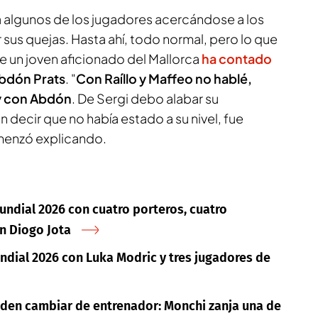
 a algunos de los jugadores acercándose a los
sus quejas. Hasta ahí, todo normal, pero lo que
ue un joven aficionado del Mallorca
ha contado
bdón Prats
. "
Con Raíllo y Maffeo no hablé,
 y con Abdón
. De Sergi debo alabar su
en decir que no había estado a su nivel, fue
omenzó explicando.
undial 2026 con cuatro porteros, cuatro
on Diogo Jota
ndial 2026 con Luka Modric y tres jugadores de
den cambiar de entrenador: Monchi zanja una de